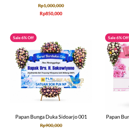
Rp
1,000,000
Rp
850,000
Sale 6% Off
Sale 6% Off
Papan Bunga Duka Sidoarjo 001
Papan Bun
Rp
900,000