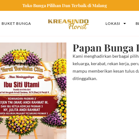
Toko Bunga Pilihan Dan Terbaik di Malang
BUKET BUNGA
LOKASI
B
Papan Bunga D
Kami menghadirkan berbagai piliha
keluarga, kerabat, rekan kerja, pe
mampu memberikan kesan tulus d
ditinggalkan.