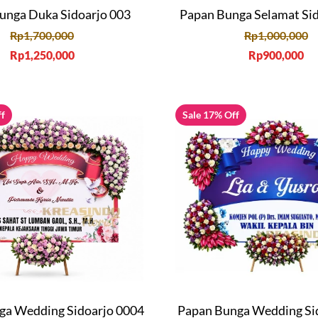
unga Duka Sidoarjo 003
Papan Bunga Selamat Si
Rp
1,700,000
Rp
1,000,000
Rp
1,250,000
Rp
900,000
ff
Sale 17% Off
ga Wedding Sidoarjo 0004
Papan Bunga Wedding Si