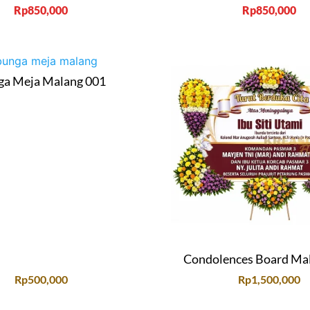
Rp
850,000
Rp
850,000
ga Meja Malang 001
Condolences Board Ma
Rp
500,000
Rp
1,500,000