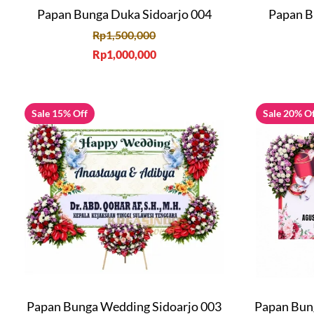
Papan Bunga Duka Sidoarjo 004
Papan B
Rp
1,500,000
Rp
1,000,000
Sale 15% Off
Sale 20% O
Papan Bunga Wedding Sidoarjo 003
Papan Bun