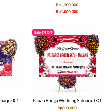
Rp
1,200,000
Rp
1,000,000
Sale 6% Off
doarjo 001
Papan Bunga Wedding Sidoarjo 001
Rp
800,000