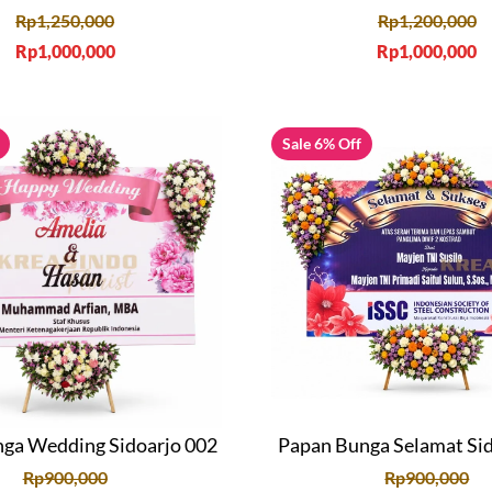
Rp
1,250,000
Rp
1,200,000
Rp
1,000,000
Rp
1,000,000
Sale 6% Off
ga Wedding Sidoarjo 002
Papan Bunga Selamat Si
Rp
900,000
Rp
900,000