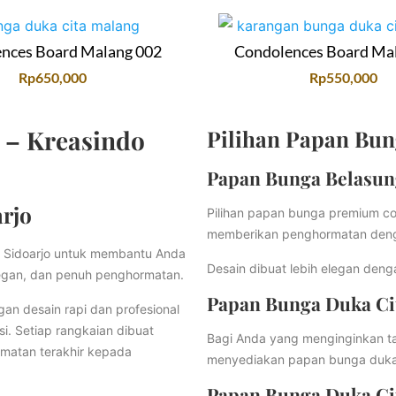
nces Board Malang 002
Condolences Board Ma
Rp
650,000
Rp
550,000
 – Kreasindo
Pilihan Papan Bun
Papan Bunga Belasu
rjo
Pilihan papan bunga premium coc
memberikan penghormatan denga
i Sidoarjo untuk membantu Anda
Desain dibuat lebih elegan den
egan, dan penuh penghormatan.
Papan Bunga Duka Ci
an desain rapi dan profesional
si. Setiap rangkaian dibuat
Bagi Anda yang menginginkan ta
matan terakhir kepada
menyediakan papan bunga duka ci
Papan Bunga Duka Ci