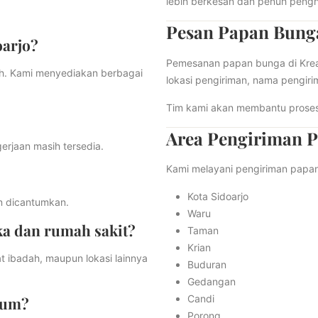
lebih berkesan dan penuh peng
Pesan Papan Bung
oarjo?
Pemesanan papan bunga di Kreasi
ih. Kami menyediakan berbagai
lokasi pengiriman, nama pengir
Tim kami akan membantu proses 
Area Pengiriman P
erjaan masih tersedia.
Kami melayani pengiriman papan 
Kota Sidoarjo
in dicantumkan.
Waru
a dan rumah sakit?
Taman
Krian
t ibadah, maupun lokasi lainnya
Buduran
Gedangan
Candi
ium?
Porong