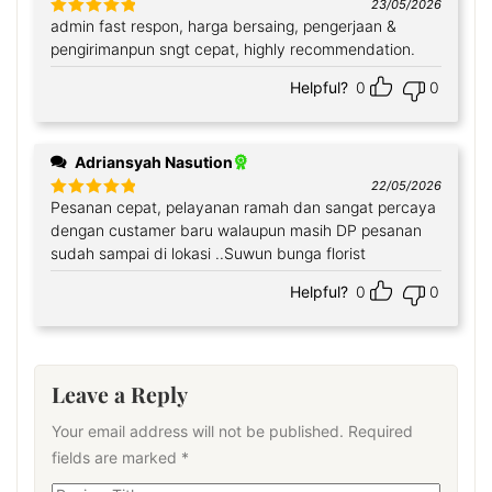
23/05/2026
admin fast respon, harga bersaing, pengerjaan &
Rated
5
out
of 5
pengirimanpun sngt cepat, highly recommendation.
Helpful?
0
0
Adriansyah Nasution
22/05/2026
Pesanan cepat, pelayanan ramah dan sangat percaya
Rated
5
out
of 5
dengan custamer baru walaupun masih DP pesanan
sudah sampai di lokasi ..Suwun bunga florist
Helpful?
0
0
Leave a Reply
Your email address will not be published.
Required
fields are marked
*