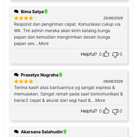
Bima Satya
25/06/2026
Respond dan pengiriman cepat. Komunikasi cukup via
Rated
4
out of 5
WA. Tim admin mereka akan kirim katalog bunga
papan dan kemudian mengirimkan desain bunga
papan ses
...More
Helpful?
0
0
Prasetyo Nugraha
09/06/2026
Terima kasih atas bantuannya yg sangat express &
Rated
4
out of 5
memuaskan. Sangat ramah pada saat berkomunikasi &
benar2 cepat & akurat dari segi hasil &
...More
Helpful?
0
0
Akarsana Salahudin