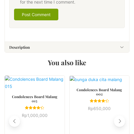
for the next time I comment.
Description
You also like
BUY NOW
Condolences Board Malang
002
BUY NOW
Condolences Board Malang
015
Rated
Rp
650,000
4.33
Rated
out of 5
Rp
1,000,000
4.33
out of 5