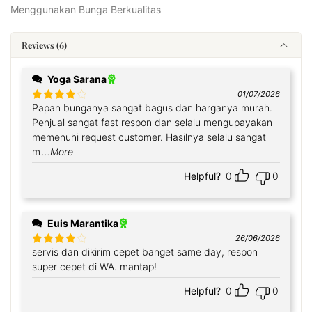
Menggunakan Bunga Berkualitas
Reviews (6)
Yoga Sarana
01/07/2026
Papan bunganya sangat bagus dan harganya murah.
Rated
4
out of 5
Penjual sangat fast respon dan selalu mengupayakan
memenuhi request customer. Hasilnya selalu sangat
m
...More
Helpful?
0
0
Euis Marantika
26/06/2026
servis dan dikirim cepet banget same day, respon
Rated
4
out of 5
super cepet di WA. mantap!
Helpful?
0
0