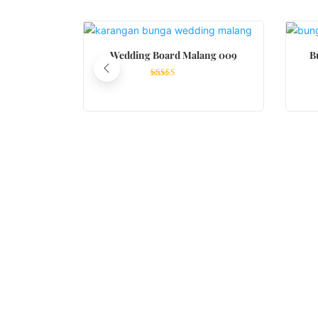
READ MORE
Wedding Board Malang 009
B
Rated
4.33
out of 5