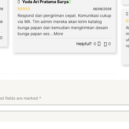
Yuda Ari Pratama Surya
26
06/06/2026
Rated
4
Respond dan pengiriman cepat. Komunikasi cukup
out of 5
nk
via WA. Tim admin mereka akan kirim katalog
R
bunga papan dan kemudian mengirimkan desain
A
o
bunga papan ses
...More
m
0
u
Helpful?
0
0
r
ed fields are marked
*