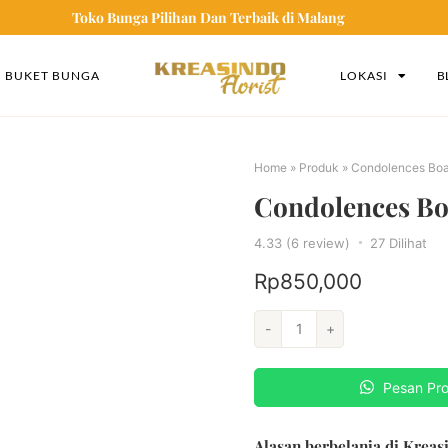
Toko Bunga Pilihan Dan Terbaik di Malang
BUKET BUNGA
LOKASI
B
Home
»
Produk
»
Condolences Bo
Condolences Bo
4.33 (6 review)
27
Dilihat
Rp
850,000
-
+
Pesan Pr
Alasan berbelanja di Kreasi