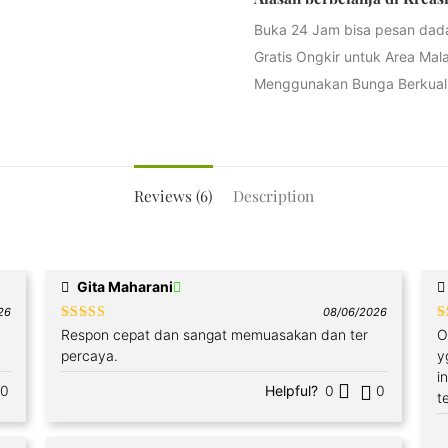
Buka 24 Jam bisa pesan dad
Gratis Ongkir untuk Area Mal
Menggunakan Bunga Berkuali
Reviews (6)
Description
Gita Maharani
26
08/06/2026
Rated
4
R
Respon cepat dan sangat memuasakan dan ter
O
out of 5
o
percaya.
y
i
0
Helpful?
0
0
t