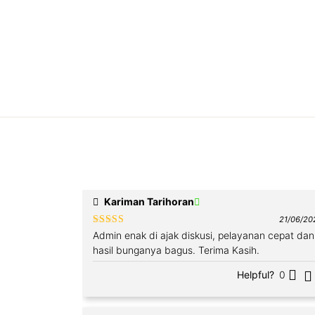
Kariman Tarihoran
21/06/20
Rated
4
Admin enak di ajak diskusi, pelayanan cepat dan
out of 5
hasil bunganya bagus. Terima Kasih.
Helpful?
0