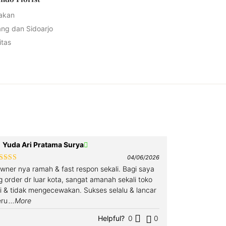
akan
ang dan Sidoarjo
tas
Yuda Ari Pratama Surya
04/06/2026
ated
5
out
wner nya ramah & fast respon sekali. Bagi saya
f 5
g order dr luar kota, sangat amanah sekali toko
ni & tidak mengecewakan. Sukses selalu & lancar
eru
...More
Helpful?
0
0