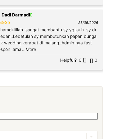
Dadi Darmadi
26/05/2026
ated
5
out
lhamdulillah..sangat membantu sy yg jauh..sy dr
f 5
edan..kebetulan sy membutuhkan papan bunga
tk wedding kerabat di malang..Admin nya fast
espon .ama
...More
Helpful?
0
0