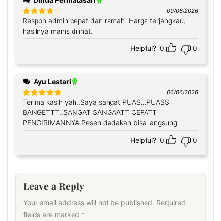
Dinda Permatasari
09/06/2026
Respon admin cepat dan ramah. Harga terjangkau,
Rated
4
out of 5
hasilnya manis dilihat.
Helpful?
0
0
Ayu Lestari
06/06/2026
Terima kasih yah..Saya sangat PUAS...PUASS
Rated
5
out
of 5
BANGETTT..SANGAT SANGAATT CEPATT
PENGIRIMANNYA.Pesen dadakan bisa langsung
Helpful?
0
0
Leave a Reply
Your email address will not be published.
Required
fields are marked
*