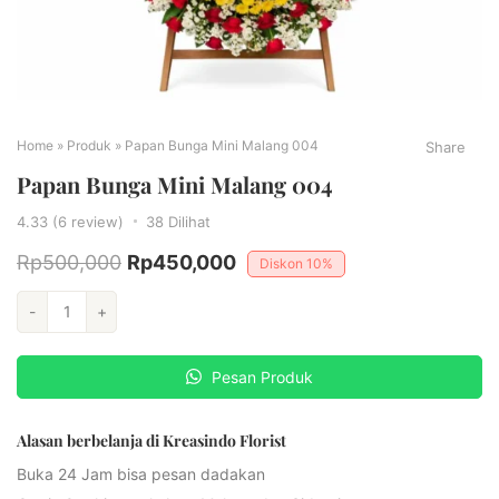
Home
»
Produk
»
Papan Bunga Mini Malang 004
Share
Papan Bunga Mini Malang 004
4.33 (6 review)
38
Dilihat
Rp
500,000
Rp
450,000
Diskon
10%
-
+
Pesan Produk
Alasan berbelanja di Kreasindo Florist
Buka 24 Jam bisa pesan dadakan