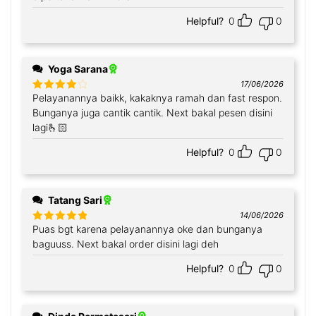
Helpful?
0
0
Yoga Sarana
17/06/2026
Pelayanannya baikk, kakaknya ramah dan fast respon.
Rated
4
out of 5
Bunganya juga cantik cantik. Next bakal pesen disini
lagi🫰🏻
Helpful?
0
0
Tatang Sari
14/06/2026
Puas bgt karena pelayanannya oke dan bunganya
Rated
5
out
of 5
baguuss. Next bakal order disini lagi deh
Helpful?
0
0