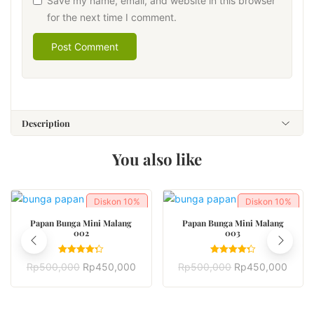
Save my name, email, and website in this browser
for the next time I comment.
Description
You also like
Diskon
10%
Diskon
10%
BUY NOW
BUY NOW
Papan Bunga Mini Malang
Papan Bunga Mini Malang
002
003
Rated
Rated
Rp
500,000
Rp
450,000
Rp
500,000
Rp
450,000
4.33
4.33
out of 5
out of 5