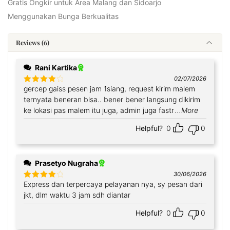
Gratis Ongkir untuk Area Malang dan Sidoarjo
Menggunakan Bunga Berkualitas
Reviews (6)
Rani Kartika
02/07/2026
gercep gaiss pesen jam 1siang, request kirim malem
Rated
4
out of 5
ternyata beneran bisa.. bener bener langsung dikirim
ke lokasi pas malem itu juga, admin juga fastr
...More
Helpful?
0
0
Prasetyo Nugraha
30/06/2026
Express dan terpercaya pelayanan nya, sy pesan dari
Rated
4
out of 5
jkt, dlm waktu 3 jam sdh diantar
Helpful?
0
0