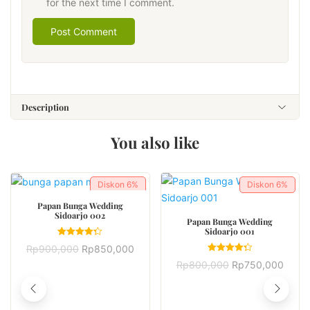
for the next time I comment.
Description
You also like
Diskon
6%
Diskon
6%
BUY NOW
Papan Bunga Wedding
Sidoarjo 002
BUY NOW
Papan Bunga Wedding
Sidoarjo 001
Rated
Rp
900,000
Rp
850,000
4.33
Rated
out of 5
Rp
800,000
Rp
750,000
4.33
out of 5