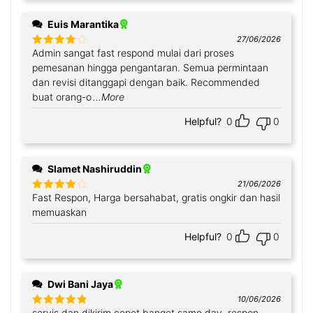
Euis Marantika
27/06/2026
Admin sangat fast respond mulai dari proses
Rated
4
out of 5
pemesanan hingga pengantaran. Semua permintaan
dan revisi ditanggapi dengan baik. Recommended
buat orang-o
...More
Helpful?
0
0
Slamet Nashiruddin
21/06/2026
Fast Respon, Harga bersahabat, gratis ongkir dan hasil
Rated
4
out of 5
memuaskan
Helpful?
0
0
Dwi Bani Jaya
10/06/2026
servis dan dikirim cepet banget same day, respon