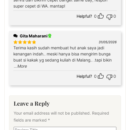
Rated
5
out
of 5
super cepet di WA. mantap!
Helpful?
0
0
Gita Maharani
31/05/2026
Terima kasih sudah membuat hut anak saya jadi
Rated
5
out
of 5
kenangan indah.. meski hanya bisa mengirim bunga
buat si kakak yg sedang kuliah di Malang.. .tapi bikin
...More
Helpful?
0
0
Leave a Reply
Your email address will not be published.
Required
fields are marked
*