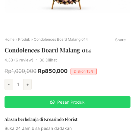
Home
»
Produk
»
Condolences Board Malang 014
Share
Condolences Board Malang 014
4.33 (6 review)
36
Dilihat
Rp
1,000,000
Rp
850,000
Diskon
15%
-
+
Pesan Produk
Alasan berbelanja di Kreasindo Florist
Buka 24 Jam bisa pesan dadakan