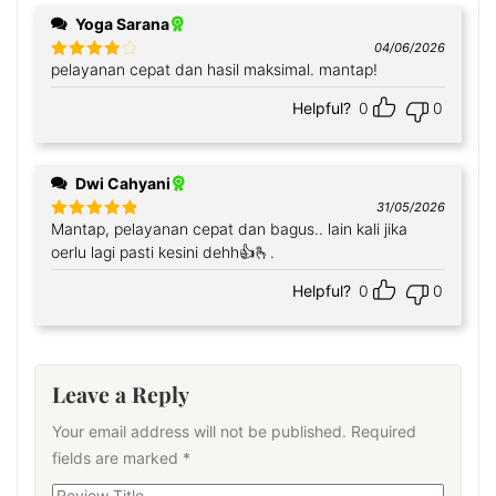
Yoga Sarana
04/06/2026
pelayanan cepat dan hasil maksimal. mantap!
Rated
4
out of 5
Helpful?
0
0
Dwi Cahyani
31/05/2026
Mantap, pelayanan cepat dan bagus.. lain kali jika
Rated
5
out
of 5
oerlu lagi pasti kesini dehh👍🫰.
Helpful?
0
0
Leave a Reply
Your email address will not be published.
Required
fields are marked
*