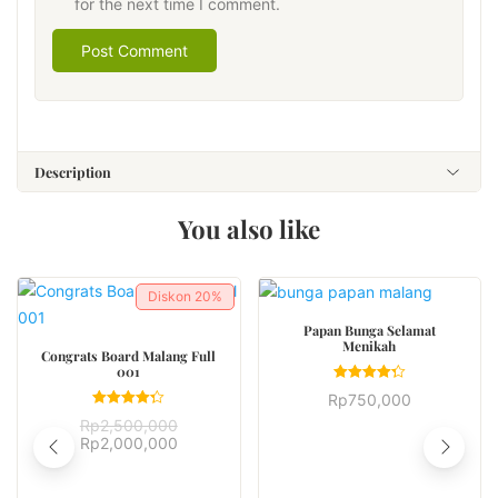
for the next time I comment.
Description
You also like
Diskon
20%
BUY NOW
Papan Bunga Selamat
Menikah
BUY NOW
Congrats Board Malang Full
001
Rated
Rp
750,000
4.33
Rated
out of 5
Rp
2,500,000
4.33
Rp
2,000,000
out of 5