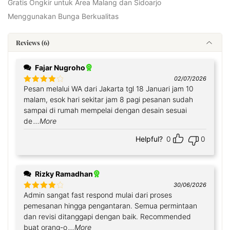
Gratis Ongkir untuk Area Malang dan Sidoarjo
Menggunakan Bunga Berkualitas
Reviews (6)
Fajar Nugroho
02/07/2026
Pesan melalui WA dari Jakarta tgl 18 Januari jam 10
Rated
4
out of 5
malam, esok hari sekitar jam 8 pagi pesanan sudah
sampai di rumah mempelai dengan desain sesuai
de
...More
Helpful?
0
0
Rizky Ramadhan
30/06/2026
Admin sangat fast respond mulai dari proses
Rated
4
out of 5
pemesanan hingga pengantaran. Semua permintaan
dan revisi ditanggapi dengan baik. Recommended
buat orang-o
...More