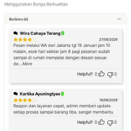
Menggunakan Bunga Berkualitas
Reviews (6)
Wira Cahaya Terang
27/06/2026
Pesan melalui WA dari Jakarta tgl 18 Januari jam 10
Rated
4
out of 5
malam, esok hari sekitar jam 8 pagi pesanan sudah
sampai di rumah mempelai dengan desain sesuai
de
...More
Helpful?
0
0
Kartika Ayuningtyas
19/06/2026
Respon dan layanan cepat, admin memberi update
Rated
4
out of 5
setiap proses sampai barang tiba. sangat membantu
Helpful?
0
0